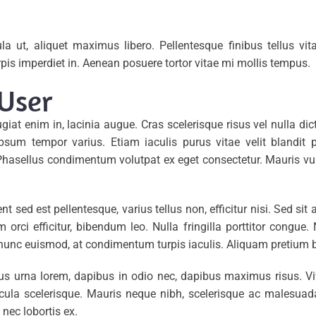
la ut, aliquet maximus libero. Pellentesque finibus tellus vit
rpis imperdiet in. Aenean posuere tortor vitae mi mollis tempus.
User
iat enim in, lacinia augue. Cras scelerisque risus vel nulla d
psum tempor varius. Etiam iaculis purus vitae velit blandit 
Phasellus condimentum volutpat ex eget consectetur. Mauris v
 sed est pellentesque, varius tellus non, efficitur nisi. Sed sit 
 orci efficitur, bibendum leo. Nulla fringilla porttitor congue
nunc euismod, at condimentum turpis iaculis. Aliquam pretium bl
mus urna lorem, dapibus in odio nec, dapibus maximus risus. V
cula scelerisque. Mauris neque nibh, scelerisque ac malesuada 
nec lobortis ex.