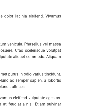
ae dolor lacinia eleifend. Vivamus
ictum vehicula. Phasellus vel massa
posuere. Cras scelerisque volutpat
ulputate aliquet commodo. Aliquam
amet purus in odio varius tincidunt.
. Nunc ac semper sapien, a lobortis
andit ultrices.
ivamus eleifend vulputate egestas.
at, feugiat a nisl. Etiam pulvinar