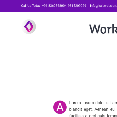
Skip
Call Us Today! +91-8360368004, 9815209029
|
info@kaiserdesign.
to
content
Work 
A
Lorem ipsum dolor sit ame
blandit eget. Aenean eu 
facilisis a orci quis te