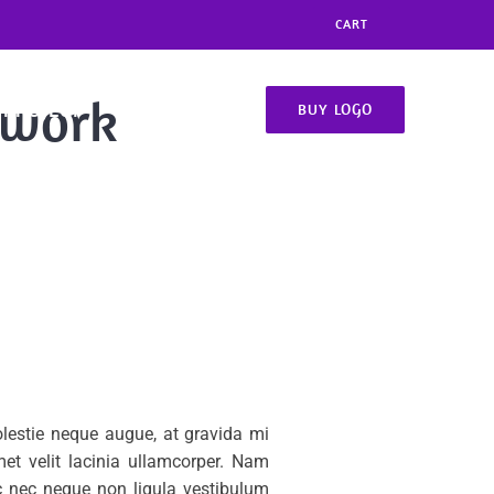
CART
o work
 PROJECT
CONTACT
BUY LOGO
olestie neque augue, at gravida mi
et velit lacinia ullamcorper. Nam
c nec neque non ligula vestibulum