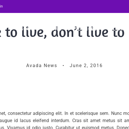
in
to live, don’t live t
ABOUT
WORK
SERVICES
PLAN A
Avada News • June 2, 2016
t, consectetur adipiscing elit. In et scelerisque sem. Nunc m
augue id lacus eleifend interdum. Cras sit amet metus sit am
mpus. Vivamus id odio justo. Curabitur ut euismod metus. Done