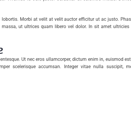
obortis. Morbi at velit at velit auctor efficitur ut ac justo. Phase
massa, ut ultrices quam libero vel dolor. In sit amet ultrici
e
ellentesque. Ut nec eros ullamcorper, dictum enim in, euismod est
er scelerisque accumsan. Integer vitae nulla suscipit, mole